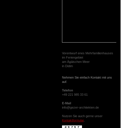
Vorentwurf enes Mehrfamilienhauses
im Feriengebiet
am Ägäischen Meer
in Didim
N
ehmen Sie einfach Kontakt mit uns
auf.
T
elefon
+49 221 985 33 61
E-Mail
info@gezer-architekten.de
Nutzen Sie auch gerne unser
Kontaktformular
.