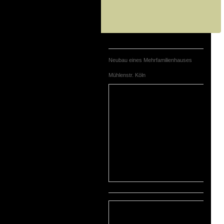
Neubau eines Mehrfamilienhauses
Mühlenstr. Köln