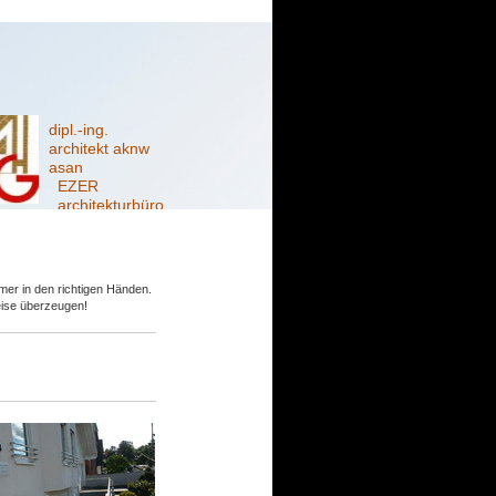
dipl.-ing.
architekt aknw
asan
EZER
architekturbüro
mer in den richtigen Händen.
eise überzeugen!